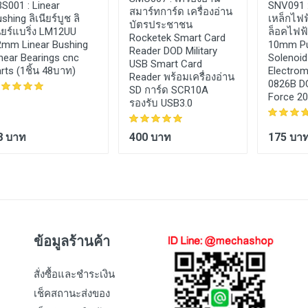
BS001 :
Linear
SNV091 
สมาร์ทการ์ด เครื่องอ่าน
shing ลิเนียร์บูช ลิ
เหล็กไฟฟ
บัตรประชาชน
ียร์แบริ่ง LM12UU
ล็อคไฟฟ้
Rocketek Smart Card
2mm Linear Bushing
10mm Pul
Reader DOD Military
near Bearings cnc
Solenoid
USB Smart Card
rts (1ชิ้น 48บาท)
Electrom
Reader พร้อมเครื่องอ่าน
0826B D
SD การ์ด SCR10A
Force 2
รองรับ USB3.0
8 บาท
400 บาท
175 บา
ข้อมูลร้านค้า
สั่งซื้อและชำระเงิน
เช็คสถานะส่งของ