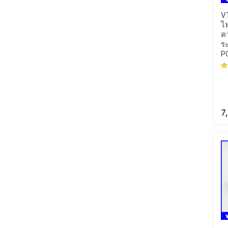
DCM039 :
ดีซีมอเตอร์ ดี
MCB008 :
เซอร์กิตเบรก
V
ซีเกียร์มอเตอร์ 12V DC
เกอร์ อุปกรณ์ป้องกัน
ไฟ
100RPM High Torque
ไฟฟ้า TOMZN TPN
ค
Gear Box Electric
1P+N Mini Circuit
ร
Motor ขนาด 25mm
breaker MCB 32A 220V
P
Circuit breaker ผ่าน
มาตรฐาน IEC60898
170 บาท
60 บาท
7