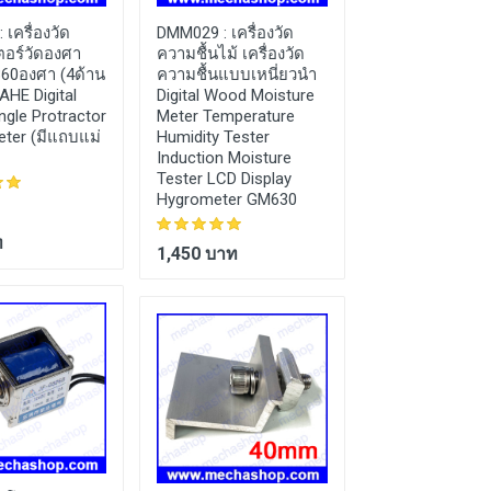
:
เครื่องวัด
DMM029 :
เครื่องวัด
LMS013 :
ลิเนีย
ตอร์วัดองศา
ความชื้นไม้ เครื่องวัด
บล็อกสูง 12mm 
360องศา (4ด้าน
ความชื้นแบบเหนี่ยวนำ
Guide Mgn12 L
AHE Digital
Digital Wood Moisture
500mm Linear R
gle Protractor
Meter Temperature
+ MGN12H บล็อ
eter (มีแถบแม่
Humidity Tester
Long Linear Car
Induction Moisture
ยี่ห้อ AXK(จีน)
Tester LCD Display
Hygrometer GM630
ท
1,100 บาท
1,450 บาท