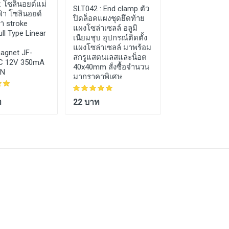
:
โซลินอยด์แม่
DCM004 :
ดีซี เก
SLT042 :
End clamp ตัว
้า โซลินอยด์
มอเตอร์ 200rp
ปิดล็อคแผงชุดยึดท้าย
า stroke
N20 DC Gear M
แผงโซล่าเซลล์ อลูมิ
l Type Linear
Miniature Low-
เนียมชุบ อุปกรณ์ติดตั้ง
Motor Robot wi
แผงโซล่าเซลล์ มาพร้อม
agnet JF-
Gear
สกรูแสตนเลสและน็อต
C 12V 350mA
40x40mm สั่งซื้อจำนวน
0N
มากราคาพิเศษ
ท
22 บาท
120 บาท