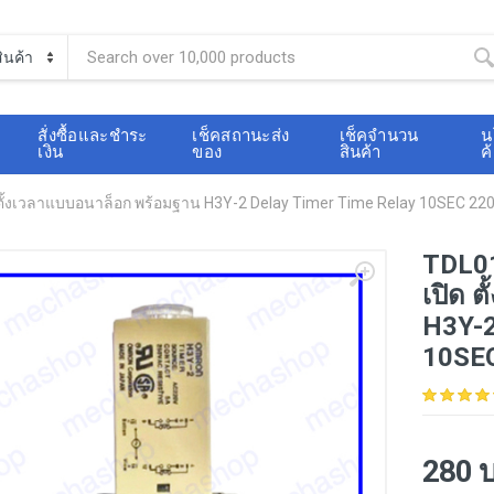
สั่งซื้อและชำระ
เช็คสถานะส่ง
เช็คจำนวน
น
เงิน
ของ
สินค้า
ค
 ตั้งเวลาแบบอนาล็อก พร้อมฐาน H3Y-2 Delay Timer Time Relay 10SEC 2
TDL01
เปิด 
H3Y-2
10SE
280 