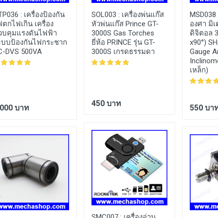
TP036 :
เครื่องป้องกัน
SOL003 :
เครื่องพ่นแก๊ส
MSD038 
ตกไฟเกิน เครื่อง
หัวพ่นแก๊ส Prince GT-
องศา มิเ
วบคุมแรงดันไฟฟ้า
3000S Gas Torches
ดิจิตอล 
ะบบป้องกันไฟกระชาก
ยี่ห้อ PRINCE รุ่น GT-
x90°) SH
C-DVS 500VA
3000S เกรดธรรมดา
Gauge An
Inclinom
เหล็ก)
450 บาท
,000 บาท
550 บา
SMC007 :
เครื่องอ่าน