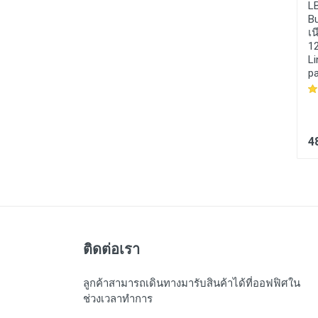
MEC004 :
เครื่องชั่งสปริง
LML010 :
จำนวน50pcs
L
เครื่องชั่งน้ำหนักตั้ง
LED โมดูล เปลี่ยนสีได้
Bu
โต๊ะ3Kg ความ
RGB LED module DC5V
เน
ละเอียด10g จานแบน
LED Waterproof 12mm
1
ขนาด 240x240mm ยี่ห้อ
Li
สิงห์ธงชัย รุ่น จาน
pa
แบน-3K (ไทย)
1,300 บาท
890 บาท
4
ติดต่อเรา
ลูกค้าสามารถเดินทางมารับสินค้าได้ที่ออฟฟิศใน
ช่วงเวลาทำการ