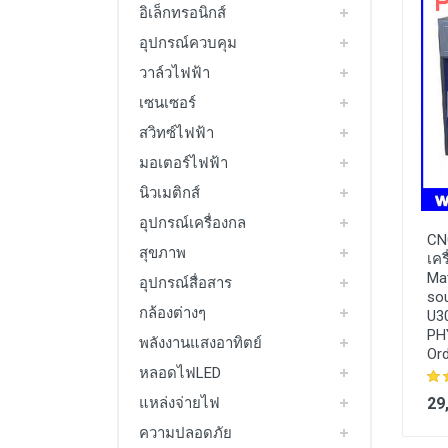
อิเล็กทรอนิกส์
อุปกรณ์ควบคุม
วาล์วไฟฟ้า
เซนเซอร์
สวิทซ์ไฟฟ้า
มอเตอร์ไฟฟ้า
นิวเมติกส์
อุปกรณ์เครื่องกล
CN
สุขภาพ
เคร
Mat
อุปกรณ์สื่อสาร
so
กล้องต่างๆ
U30
PH
พลังงานแสงอาทิตย์
Ord
หลอดไฟLED
29
แหล่งจ่ายไฟ
ความปลอดภัย