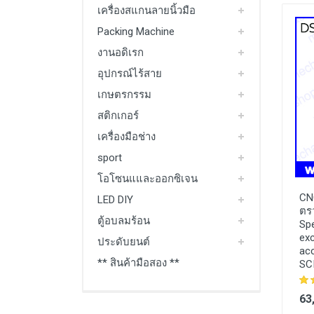
เครื่องสแกนลายนิ้วมือ
Packing Machine
งานอดิเรก
อุปกรณ์ไร้สาย
เกษตรกรรม
สติกเกอร์
เครื่องมือช่าง
sport
โอโซนแและออกซิเจน
CN
LED DIY
ตรว
ตู้อบลมร้อน
Sp
exc
ประดับยนต์
ac
** สินค้ามือสอง **
SC
63