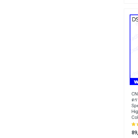
CN
ตรว
Sp
Hig
Col
89