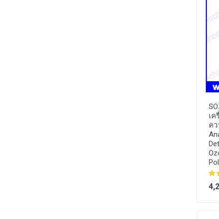
SO
เคร
คว
An
Det
Ozo
Pol
4,