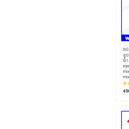
SO
อุ
น้ำ
inj
mix
mix
49