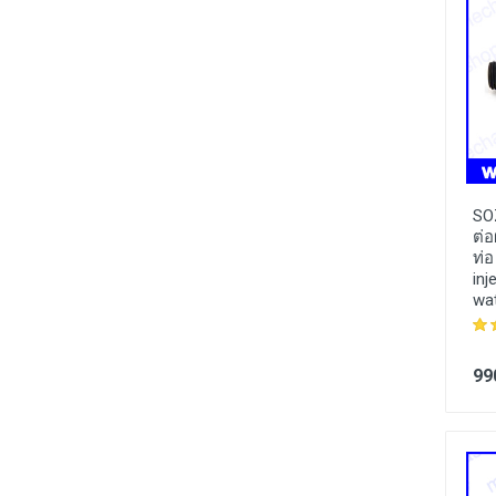
SO
ต่
ท่อ
inj
wat
99