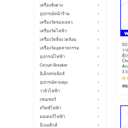
มอเตอร์ไฟฟ้า
เครื่องชั่งตวง
อุปกรณ์หน้าร้าน
Packing Machine
เครื่องวัดของเหลว
See All
เครื่องวัดไฟฟ้า
เครื่องวัดสิ่งแวดล้อม
SO
เครื่องวัดอุตสาหกรรม
วา
ตู
อุปกรณ์ไฟฟ้า
Ch
Circuit-Breaker
Ac
3.
อิเล็กทรอนิกส์
อุปกรณ์ควบคุม
สอ
วาล์วไฟฟ้า
เซนเซอร์
สวิทซ์ไฟฟ้า
มอเตอร์ไฟฟ้า
นิวเมติกส์