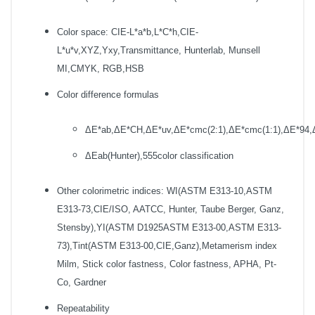
Color space: CIE-L*a*b,L*C*h,CIE-
L*u*v,XYZ,Yxy,Transmittance, Hunterlab, Munsell
MI,CMYK, RGB,HSB
Color difference formulas
ΔE*ab,ΔE*CH,ΔE*uv,ΔE*cmc(2:1),ΔE*cmc(1:1),ΔE*94,
ΔEab(Hunter),555color classification
Other colorimetric indices: WI(ASTM E313-10,ASTM
E313-73,CIE/ISO, AATCC, Hunter, Taube Berger, Ganz,
Stensby),YI(ASTM D1925ASTM E313-00,ASTM E313-
73),Tint(ASTM E313-00,CIE,Ganz),Metamerism index
Milm, Stick color fastness, Color fastness, APHA, Pt-
Co, Gardner
Repeatability