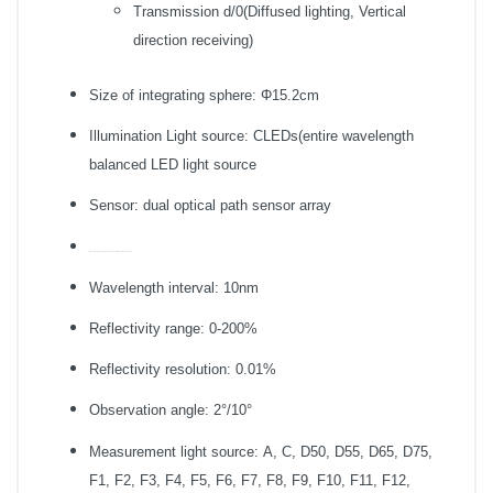
Transmission d/0(Diffused lighting, Vertical
direction receiving)
Size of integrating sphere: Φ15.2cm
Illumination Light source: CLEDs(entire wavelength
balanced LED light source
Sensor: dual optical path sensor array
Wavelength range: 400-700nm or custom made (360-740nm)
Wavelength interval: 10nm
Reflectivity range: 0-200%
Reflectivity resolution: 0.01%
Observation angle: 2°/10°
Measurement light source: A, C, D50, D55, D65, D75,
F1, F2, F3, F4, F5, F6, F7, F8, F9, F10, F11, F12,