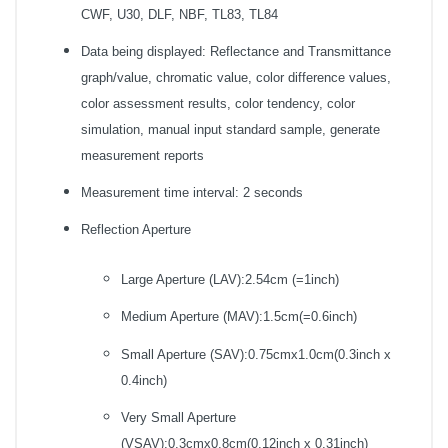
CWF, U30, DLF, NBF, TL83, TL84
Data being displayed: Reflectance and Transmittance
graph/value, chromatic value, color difference values,
color assessment results, color tendency, color
simulation, manual input standard sample, generate
measurement reports
Measurement time interval: 2 seconds
Reflection Aperture
Large Aperture (LAV):2.54cm (=1inch)
Medium Aperture (MAV):1.5cm(=0.6inch)
Small Aperture (SAV):0.75cmx1.0cm(0.3inch x
0.4inch)
Very Small Aperture
(VSAV):0.3cmx0.8cm(0.12inch x 0.31inch)