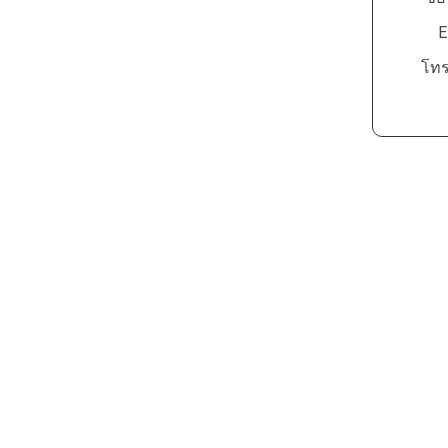
E
โทร