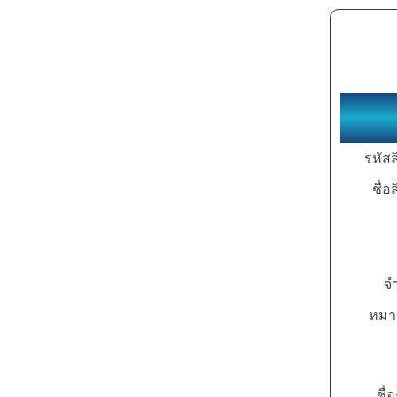
รหัสส
ชื่อ
จ
หมาย
ชื่